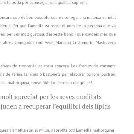
ortant la poda per aconseguir una qualitat suprema.
ts encara que és ben possible que es conegui una mateixa varietat
 deu al fet que l’ametlla va rebre el nom de la persona que va
des, per ser molt gustosa, d’aspecte bonic i que condeix més que
tre altres conegudes com Vivat, Marcona, Cristomorto, Masbovera
i abans de trencar-la es torra sencera. Les formes de consumir
rma de farina, lamines o bastonets per elaborar torrons, postres,
uina mallorquina, sense oblidar l’orxata i els gelats!
molt apreciat per les seves qualitats
juden a recuperar l’equilibri dels lípids
ues d’ametlla són el millor, s’aprofita tot! L’ametlla mallorquina