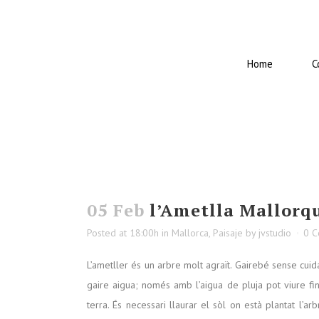
Home
C
05 Feb
l’Ametlla Mallorq
Posted at 18:00h
in
Mallorca
,
Paisaje
by
jvstudio
0 
L’ametller és un arbre molt agraït. Gairebé sense cuid
gaire aigua; només amb l’aigua de pluja pot viure fin
terra. És necessari llaurar el sòl on està plantat l’a