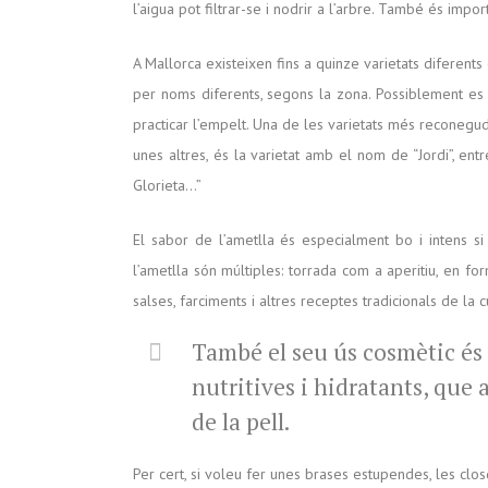
l’aigua pot filtrar-se i nodrir a l’arbre. També és imp
A Mallorca existeixen fins a quinze varietats diferen
per noms diferents, segons la zona. Possiblement es
practicar l’empelt. Una de les varietats més reconegu
unes altres, és la varietat amb el nom de “Jordi”, en
Glorieta…”
El sabor de l’ametlla és especialment bo i intens s
l’ametlla són múltiples: torrada com a aperitiu, en fo
salses, farciments i altres receptes tradicionals de la c
També el seu ús cosmètic és 
nutritives i hidratants, que a
de la pell.
Per cert, si voleu fer unes brases estupendes, les closq