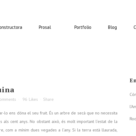
onstructora
Prosal
Portfolio
Blog
C
En
uina
Cóm
Comments
96
Likes
Share
l’A
ar-lo ens dóna el seu fruit. És un arbre de secà que no necessita
Roo
s als cent anys. No obstant això, és molt important l’estat de la
rbre, com a mínim dues vegades a l’any. Si la terra està llaurada,