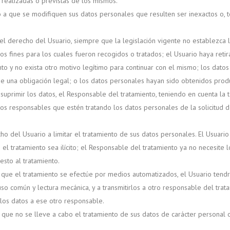
 realizadas o previstas de los mismos.
o a que se modifiquen sus datos personales que resulten ser inexactos o, t
el derecho del Usuario, siempre que la legislación vigente no establezca l
s fines para los cuales fueron recogidos o tratados; el Usuario haya retir
nto y no exista otro motivo legítimo para continuar con el mismo; los datos
 una obligación legal; o los datos personales hayan sido obtenidos produ
primir los datos, el Responsable del tratamiento, teniendo en cuenta la te
s responsables que estén tratando los datos personales de la solicitud d
cho del Usuario a limitar el tratamiento de sus datos personales. El Usuario
el tratamiento sea ilícito; el Responsable del tratamiento ya no necesite l
sto al tratamiento.
e que el tratamiento se efectúe por medios automatizados, el Usuario tend
so común y lectura mecánica, y a transmitirlos a otro responsable del tra
 los datos a ese otro responsable.
 que no se lleve a cabo el tratamiento de sus datos de carácter personal 