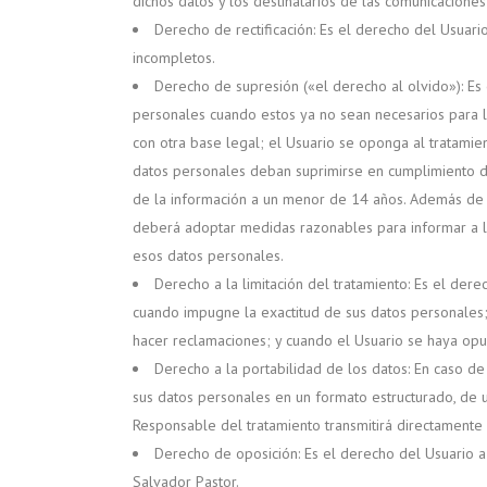
dichos datos y los destinatarios de las comunicaciones
Derecho de rectificación: Es el derecho del Usuari
incompletos.
Derecho de supresión («el derecho al olvido»): Es 
personales cuando estos ya no sean necesarios para lo
con otra base legal; el Usuario se oponga al tratamie
datos personales deban suprimirse en cumplimiento de
de la información a un menor de 14 años. Además de su
deberá adoptar medidas razonables para informar a lo
esos datos personales.
Derecho a la limitación del tratamiento: Es el dere
cuando impugne la exactitud de sus datos personales; 
hacer reclamaciones; y cuando el Usuario se haya opue
Derecho a la portabilidad de los datos: En caso d
sus datos personales en un formato estructurado, de u
Responsable del tratamiento transmitirá directamente
Derecho de oposición: Es el derecho del Usuario a
Salvador Pastor.