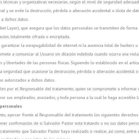
técnicas y organizativas necesarias, según el nivel de seguridad adecuad
al y se evite la destrucción, pérdida o alteración accidental o ilícita de d
 a dichos datos.
ket Layer), que asegura que los datos personales se transmiten de forma se
ación, totalmente cifrada o encriptada.
arantizar la inexpugabilidad de internet ni la ausencia total de hackers 
mete a comunicar al Usuario sin dilación indebida cuando ocurra una viol
y libertades de las personas físicas. Siguiendo lo establecido en el artíc
 seguridad que ocasione la destrucción, pérdida o alteración accidental o 
no autorizados a dichos datos.
les por el Responsable del tratamiento, quien se compromete a informar d
por sus empleados, asociados, y toda persona a la cual le haga accesible l
 personales
anto, ejercer frente al Responsable del tratamiento los siguientes derecho
ener confirmación de si Salvador Pastor está tratando o no sus datos perso
tratamiento que Salvador Pastor haya realizado o realice, así como, entre 